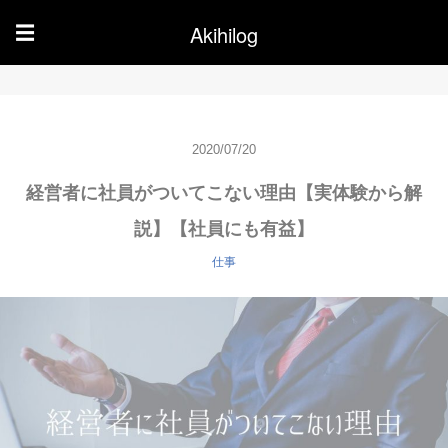
Akihilog
☰
2020/07/20
経営者に社員がついてこない理由【実体験から解
説】【社員にも有益】
仕事